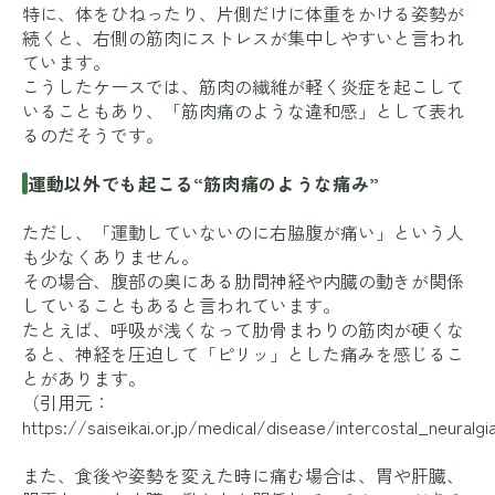
特に、体をひねったり、片側だけに体重をかける姿勢が
続くと、右側の筋肉にストレスが集中しやすいと言われ
ています。
こうしたケースでは、筋肉の繊維が軽く炎症を起こして
いることもあり、「筋肉痛のような違和感」として表れ
るのだそうです。
運動以外でも起こる“筋肉痛のような痛み”
ただし、「運動していないのに右脇腹が痛い」という人
も少なくありません。
その場合、腹部の奥にある肋間神経や内臓の動きが関係
していることもあると言われています。
たとえば、呼吸が浅くなって肋骨まわりの筋肉が硬くな
ると、神経を圧迫して「ピリッ」とした痛みを感じるこ
とがあります。
（引用元：
https://saiseikai.or.jp/medical/disease/intercostal_neuralgi
また、食後や姿勢を変えた時に痛む場合は、胃や肝臓、