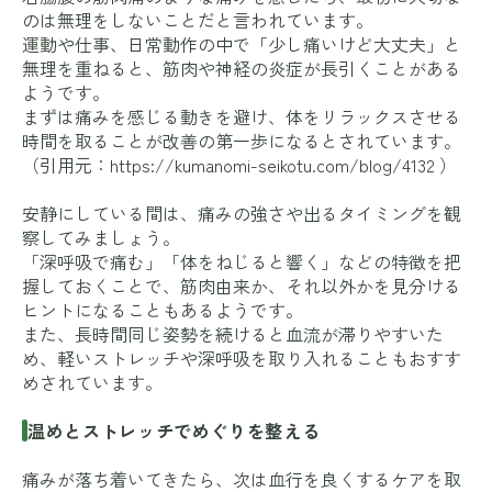
のは無理をしないことだと言われています。
運動や仕事、日常動作の中で「少し痛いけど大丈夫」と
無理を重ねると、筋肉や神経の炎症が長引くことがある
ようです。
まずは痛みを感じる動きを避け、体をリラックスさせる
時間を取ることが改善の第一歩になるとされています。
（引用元：
https://kumanomi-seikotu.com/blog/4132
）
安静にしている間は、痛みの強さや出るタイミングを観
察してみましょう。
「深呼吸で痛む」「体をねじると響く」などの特徴を把
握しておくことで、筋肉由来か、それ以外かを見分ける
ヒントになることもあるようです。
また、長時間同じ姿勢を続けると血流が滞りやすいた
め、軽いストレッチや深呼吸を取り入れることもおすす
めされています。
温めとストレッチでめぐりを整える
痛みが落ち着いてきたら、次は血行を良くするケアを取