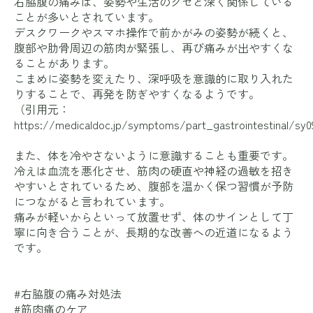
右脇腹の痛みは、姿勢や生活のクセと深く関係している
ことが多いとされています。
デスクワークやスマホ操作で前かがみの姿勢が続くと、
腹部や肋骨周辺の筋肉が緊張し、再び痛みが出やすくな
ることがあります。
こまめに姿勢を変えたり、深呼吸を意識的に取り入れた
りすることで、再発を防ぎやすくなるようです。
（引用元：
https://medicaldoc.jp/symptoms/part_gastrointestinal/sy0
また、体を冷やさないように意識することも重要です。
冷えは血流を悪化させ、筋肉の硬直や神経の過敏を招き
やすいとされているため、腹部を温かく保つ習慣が予防
につながると言われています。
痛みが軽いからといって放置せず、体のサインとして丁
寧に向き合うことが、長期的な改善への近道になるよう
です。
#右脇腹の痛み対処法
#筋肉痛のケア