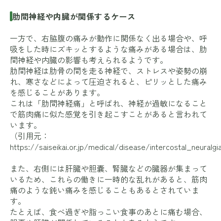
肋間神経や内臓が関係するケース
一方で、右脇腹の痛みが動作に関係なく出る場合や、呼
吸をした時にズキッとするような痛みがある場合は、肋
間神経や内臓の影響も考えられるようです。
肋間神経は肋骨の間を走る神経で、ストレスや姿勢の崩
れ、寒さなどによって圧迫されると、ピリッとした痛み
を感じることがあります。
これは「肋間神経痛」と呼ばれ、神経が過敏になること
で筋肉痛に似た感覚を引き起こすことがあると言われて
います。
（引用元：
https://saiseikai.or.jp/medical/disease/intercostal_neuralgi
また、右側には肝臓や胆嚢、腎臓などの臓器が集まって
いるため、これらの働きに一時的な乱れがあると、筋肉
痛のような鈍い痛みを感じることもあるとされていま
す。
たとえば、食べ過ぎや脂っこい食事のあとに痛む場合、