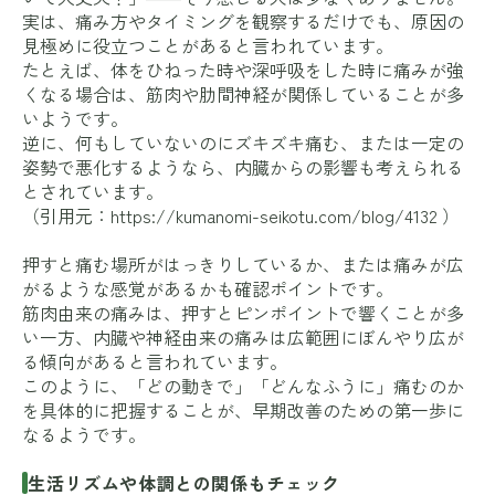
実は、痛み方やタイミングを観察するだけでも、原因の
見極めに役立つことがあると言われています。
たとえば、体をひねった時や深呼吸をした時に痛みが強
くなる場合は、筋肉や肋間神経が関係していることが多
いようです。
逆に、何もしていないのにズキズキ痛む、または一定の
姿勢で悪化するようなら、内臓からの影響も考えられる
とされています。
（引用元：
https://kumanomi-seikotu.com/blog/4132
）
押すと痛む場所がはっきりしているか、または痛みが広
がるような感覚があるかも確認ポイントです。
筋肉由来の痛みは、押すとピンポイントで響くことが多
い一方、内臓や神経由来の痛みは広範囲にぼんやり広が
る傾向があると言われています。
このように、「どの動きで」「どんなふうに」痛むのか
を具体的に把握することが、早期改善のための第一歩に
なるようです。
生活リズムや体調との関係もチェック