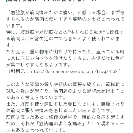
「右脇腹が筋肉痛みたいに痛い」と感じる場合、まず考
えられるのが筋肉の使いすぎや姿勢のクセだと言われて
います。
特に、腹斜筋や肋間筋などの“体をねじる動き”に関係す
る筋肉は、日常生活の中でも意外とよく使われていま
す。
たとえば、重い物を片側だけで持ったり、座っている時
に常に同じ方向へ体を傾けたりすると、右側だけに負担
が集中しやすくなるようです。
（引用元：
https://kumanomi-seikotu.com/blog/4132
）
このような姿勢の偏りや筋肉の緊張が続くと、筋繊維に
微細な炎症が起こり、筋肉痛のような違和感が出ること
があると考えられています。
また、腹筋を使う運動をした翌日などにも、脇腹まわり
の筋肉に張りや痛みを感じることがあるようです。
筋肉は使ったあとに修復の過程で一時的な炎症を起こす
ため、それが「筋肉痛のような痛み」として現れるケー
スもあると言われています。