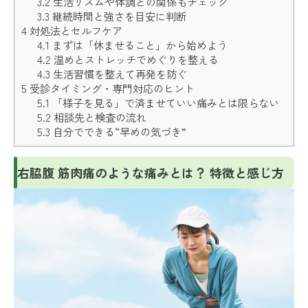
3.2
生活リズムや体調との関係もチェック
3.3
継続時間と強さを目安に判断
4
対処法とセルフケア
4.1
まずは「休ませること」から始めよう
4.2
温めとストレッチでめぐりを整える
4.3
生活習慣を整えて再発を防ぐ
5
受診タイミング・専門対応のヒント
5.1
「様子を見る」で済ませていい痛みとは限らない
5.2
相談先と検査の流れ
5.3
自分でできる“早めの気づき”
右脇腹 筋肉痛のような痛みとは？ 特徴と感じ方