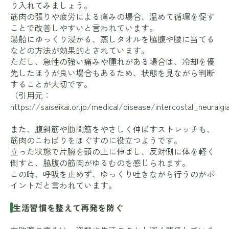
り入れてみましょう。
筋肉の張りや疲労による痛みの場合、温めて循環を促す
ことで改善しやすいと言われています。
湯船にゆっくり浸かる、蒸しタオルを脇腹や腰に当てる
などの方法が効果的とされています。
ただし、急性の強い痛みや腫れがある場合は、冷却を優
先したほうが良い場合もあるため、状態を見ながら判断
することが大切です。
（引用元：
https://saiseikai.or.jp/medical/disease/intercostal_neuralgi
また、腹斜筋や肋間筋をやさしく伸ばすストレッチも、
筋肉のこわばりをほぐすのに役立つようです。
立った状態で片腕を頭の上に伸ばし、反対側に体を軽く
倒すと、脇腹の筋肉がゆるむのを感じられます。
この時、呼吸を止めず、ゆっくり吐きながら行うのがポ
イントだと言われています。
生活習慣を整えて再発を防ぐ