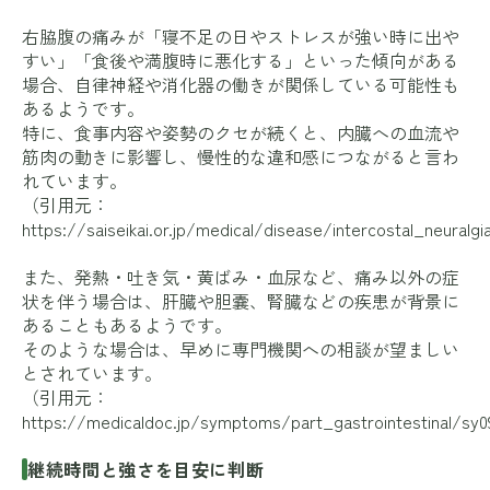
右脇腹の痛みが「寝不足の日やストレスが強い時に出や
すい」「食後や満腹時に悪化する」といった傾向がある
場合、自律神経や消化器の働きが関係している可能性も
あるようです。
特に、食事内容や姿勢のクセが続くと、内臓への血流や
筋肉の動きに影響し、慢性的な違和感につながると言わ
れています。
（引用元：
https://saiseikai.or.jp/medical/disease/intercostal_neuralgi
また、発熱・吐き気・黄ばみ・血尿など、痛み以外の症
状を伴う場合は、肝臓や胆嚢、腎臓などの疾患が背景に
あることもあるようです。
そのような場合は、早めに専門機関への相談が望ましい
とされています。
（引用元：
https://medicaldoc.jp/symptoms/part_gastrointestinal/sy0
継続時間と強さを目安に判断