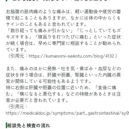
右脇腹の筋肉痛のような痛みは、軽い運動後や疲労の蓄
積で起こることもありますが、なかには体の中からくる
サインのこともあると言われています。
「数日経っても痛みが引かない」「じっとしていてもズ
キズキする」「寝返りを打つたびに痛む」といった症状
が続く場合は、早めに専門家に相談することが勧められ
ています。
（引用元：
https://kumanomi-seikotu.com/blog/4132
）
また、痛みのほかに発熱・吐き気・黄ばみ・血尿などの
症状を伴う場合は、肝臓や胆嚢、腎臓といった内臓の異
常が関係している可能性もあるようです。
特に右側は肝臓や胆嚢の位置に近いため、「食後に痛
む」「横になると悪化する」などの特徴があるときは注
意が必要だと言われています。
（引用元：
https://medicaldoc.jp/symptoms/part_gastrointestinal/sy0
相談先と検査の流れ