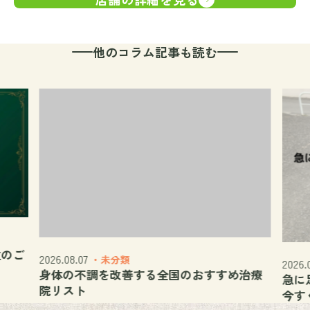
他のコラム記事も読む
位のご
2026.08.07
・未分類
2026.
身体の不調を改善する全国のおすすめ治療
急に
院リスト
今す