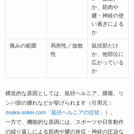
か、筋肉や
腱・神経の使
い過ぎによる
か
痛みの範囲
局所性／放散
鼠径部だけ
性
か、他部位に
広がっている
か
構造的な原因としては、鼠径ヘルニア、腫瘍、リ
ンパ節の腫れなどが挙げられます（引用元：
osaka-sokei.com「鼠径ヘルニアの症状」
）。
一方で、機能的な原因には、スポーツや日常動作
の繰り返しによる筋肉や腱の炎症・神経の圧迫な