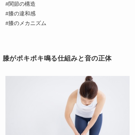
#関節の構造
#膝の違和感
#膝のメカニズム
膝がポキポキ鳴る仕組みと音の正体