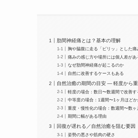
肋間神経痛とは？基本の理解
胸や脇腹に走る「ピリッ」とした痛
痛みの感じ方や場所には個人差があ
なぜ肋間神経痛が起こるのか
自然に改善するケースもある
自然治癒の期間の目安 ― 軽度から
軽度の場合：数日〜数週間で改善す
中等度の場合：1週間〜1ヶ月ほど
重度・慢性化の場合：数週間〜数ヶ
期間に幅がある理由
回復が遅れる／自然治癒を阻む要因
姿勢の悪さや筋肉の硬さ