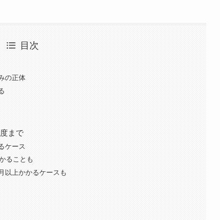
目次
みの正体
る
重度まで
るケース
かかることも
月以上かかるケースも