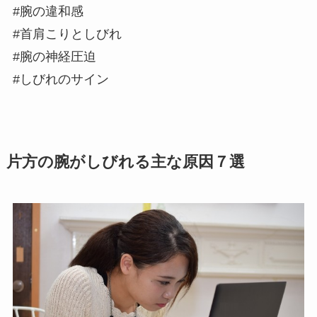
#腕の違和感
#首肩こりとしびれ
#腕の神経圧迫
#しびれのサイン
片方の腕がしびれる主な原因７選