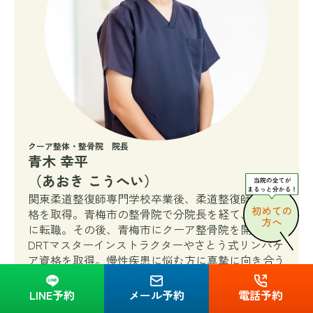
クーア整体・整骨院 院長
青木 幸平
（あおき こうへい）
関東柔道整復師専門学校卒業後、柔道整復師国家資
格を取得。青梅市の整骨院で分院長を経て、羽村市
に転職。その後、青梅市にクーア整骨院を開院。
DRTマスターインストラクターやさとう式リンパケ
ア資格を取得。慢性疾患に悩む方に真摯に向き合う
ため保険内から自費施術へ移行し、お客様のために
日々技術と知識の向上に努めている。
LINE予約
メール予約
電話予約