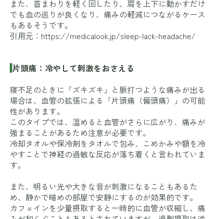
また、首まわりを軽く回したり、肩を上下に動かすだけ
でも血の巡りが良くなり、痛みの軽減につながるケース
もあるそうです。
引用元：
https://medicalook.jp/sleep-lack-headache/
片頭痛：冷やして刺激をおさえる
寝不足のときに「ズキズキ」と脈打つような痛みが出る
場合は、血管の拡張による「片頭痛（偏頭痛）」の可能
性があります。
このタイプでは、温めると血管がさらに広がり、痛みが
強まることがあるため注意が必要です。
冷却タオルや保冷剤をタオルで包み、こめかみや額を冷
やすことで神経の過敏な反応が落ち着くと言われていま
す。
また、明るい光や大きな音が刺激になることもあるた
め、静かで暗めの部屋で安静にするのが効果的です。
カフェインを少量摂取すると一時的に血管が収縮し、痛
みが和らぐこともあるとされていますが、過剰摂取は逆