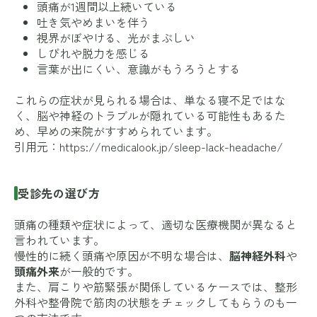
頭痛が1週間以上続いている
吐き気やめまいを伴う
視界がぼやける、光がまぶしい
しびれや脱力を感じる
言葉が出にくい、意識がもうろうとする
これらの症状が見られる場合は、単なる寝不足ではな
く、脳や神経のトラブルが隠れている可能性もあるた
め、早めの来院がすすめられています。
引用元：
https://medicalook.jp/sleep-lack-headache/
受診先の選び方
頭痛の種類や症状によって、適切な医療機関が異なると
言われています。
慢性的に続く頭痛や原因が不明な場合は、
脳神経外科
や
頭痛外来
が一般的です。
また、肩こりや筋緊張が関係しているケースでは、整形
外科や整骨院で筋肉の状態をチェックしてもらうのも一