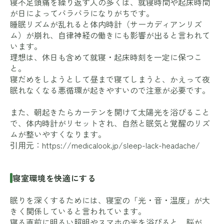
寝不足頭痛を繰り返す人の多くは、就寝時間や起床時間
が日によってバラバラになりがちです。
睡眠リズムが乱れると体内時計（サーカディアンリズ
ム）が崩れ、自律神経の働きにも影響が出ると言われて
います。
理想は、休日も含めて就寝・起床時刻を一定に保つこ
と。
寝だめをしようとして昼まで寝てしまうと、かえって夜
眠れなくなる悪循環が起きやすいので注意が必要です。
また、朝起きたらカーテンを開けて太陽光を浴びること
で、体内時計がリセットされ、自然と眠気と覚醒のリズ
ムが整いやすくなります。
引用元：
https://medicalook.jp/sleep-lack-headache/
寝室環境を快適にする
眠りを深くするためには、寝室の「光・音・温度」が大
きく関係していると言われています。
寝る直前に明るい照明やスマホの光を浴びると、脳が