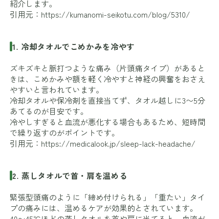
紹介します。
引用元：
https://kumanomi-seikotu.com/blog/5310/
1. 冷却タオルでこめかみを冷やす
ズキズキと脈打つような痛み（片頭痛タイプ）があると
きは、こめかみや額を軽く冷やすと神経の興奮をおさえ
やすいと言われています。
冷却タオルや保冷剤を直接当てず、タオル越しに3〜5分
あてるのが目安です。
冷やしすぎると血流が悪化する場合もあるため、短時間
で繰り返すのがポイントです。
引用元：
https://medicalook.jp/sleep-lack-headache/
2. 蒸しタオルで首・肩を温める
緊張型頭痛のように「締め付けられる」「重たい」タイ
プの痛みには、温めるケアが効果的とされています。
40〜45℃ほどの蒸しタオルを首や肩に当てると、血流が