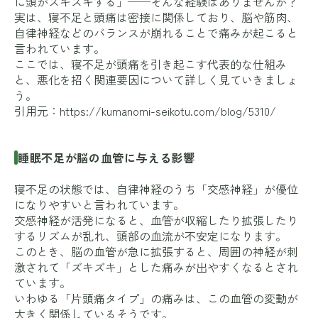
に頭がズキズキする」──そんな経験はありませんか？
実は、寝不足と頭痛は密接に関係しており、脳や筋肉、
自律神経などのバランスが崩れることで痛みが起こると
言われています。
ここでは、寝不足が頭痛を引き起こす代表的な仕組み
と、悪化を招く関連要因について詳しく見ていきましょ
う。
引用元：
https://kumanomi-seikotu.com/blog/5310/
睡眠不足が脳の血管に与える影響
寝不足の状態では、自律神経のうち「交感神経」が優位
になりやすいと言われています。
交感神経が活発になると、血管が収縮したり拡張したり
するリズムが乱れ、頭部の血流が不安定になります。
このとき、脳の血管が急に拡張すると、周囲の神経が刺
激されて「ズキズキ」とした痛みが出やすくなるとされ
ています。
いわゆる「片頭痛タイプ」の痛みは、この血管の変動が
大きく関係しているそうです。