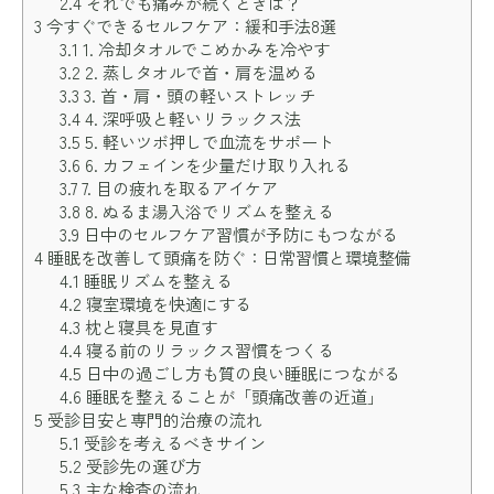
2.4
それでも痛みが続くときは？
3
今すぐできるセルフケア：緩和手法8選
3.1
1. 冷却タオルでこめかみを冷やす
3.2
2. 蒸しタオルで首・肩を温める
3.3
3. 首・肩・頭の軽いストレッチ
3.4
4. 深呼吸と軽いリラックス法
3.5
5. 軽いツボ押しで血流をサポート
3.6
6. カフェインを少量だけ取り入れる
3.7
7. 目の疲れを取るアイケア
3.8
8. ぬるま湯入浴でリズムを整える
3.9
日中のセルフケア習慣が予防にもつながる
4
睡眠を改善して頭痛を防ぐ：日常習慣と環境整備
4.1
睡眠リズムを整える
4.2
寝室環境を快適にする
4.3
枕と寝具を見直す
4.4
寝る前のリラックス習慣をつくる
4.5
日中の過ごし方も質の良い睡眠につながる
4.6
睡眠を整えることが「頭痛改善の近道」
5
受診目安と専門的治療の流れ
5.1
受診を考えるべきサイン
5.2
受診先の選び方
5.3
主な検査の流れ