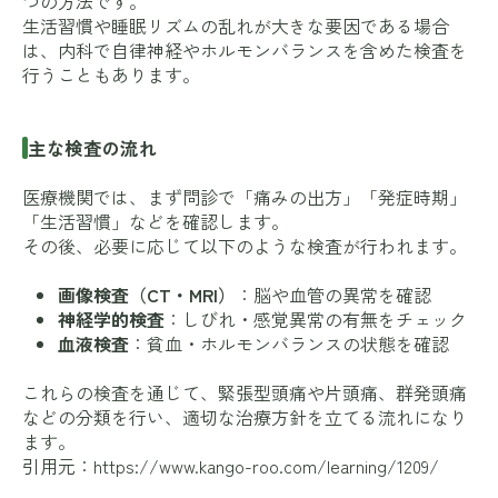
つの方法です。
生活習慣や睡眠リズムの乱れが大きな要因である場合
は、内科で自律神経やホルモンバランスを含めた検査を
行うこともあります。
主な検査の流れ
医療機関では、まず問診で「痛みの出方」「発症時期」
「生活習慣」などを確認します。
その後、必要に応じて以下のような検査が行われます。
画像検査（CT・MRI）
：脳や血管の異常を確認
神経学的検査
：しびれ・感覚異常の有無をチェック
血液検査
：貧血・ホルモンバランスの状態を確認
これらの検査を通じて、緊張型頭痛や片頭痛、群発頭痛
などの分類を行い、適切な治療方針を立てる流れになり
ます。
引用元：
https://www.kango-roo.com/learning/1209/