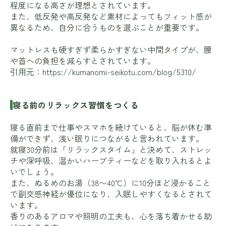
程度になる高さが理想とされています。
また、低反発や高反発など素材によってもフィット感が
異なるため、自分に合うものを選ぶことが重要です。
マットレスも硬すぎず柔らかすぎない中間タイプが、腰
や首への負担を減らすとされています。
引用元：
https://kumanomi-seikotu.com/blog/5310/
寝る前のリラックス習慣をつくる
寝る直前まで仕事やスマホを続けていると、脳が休む準
備ができず、浅い眠りにつながると言われています。
就寝30分前は「リラックスタイム」と決めて、ストレッ
チや深呼吸、温かいハーブティーなどを取り入れるとよ
いでしょう。
また、ぬるめのお湯（38〜40℃）に10分ほど浸かること
で副交感神経が優位になり、入眠しやすくなるとされて
います。
香りのあるアロマや照明の工夫も、心を落ち着かせる助