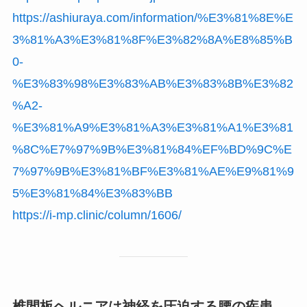
https://ashiuraya.com/information/%E3%81%8E%E
3%81%A3%E3%81%8F%E3%82%8A%E8%85%B
0-
%E3%83%98%E3%83%AB%E3%83%8B%E3%82
%A2-
%E3%81%A9%E3%81%A3%E3%81%A1%E3%81
%8C%E7%97%9B%E3%81%84%EF%BD%9C%E
7%97%9B%E3%81%BF%E3%81%AE%E9%81%9
5%E3%81%84%E3%83%BB
https://i-mp.clinic/column/1606/
椎間板ヘルニアは神経を圧迫する腰の疾患