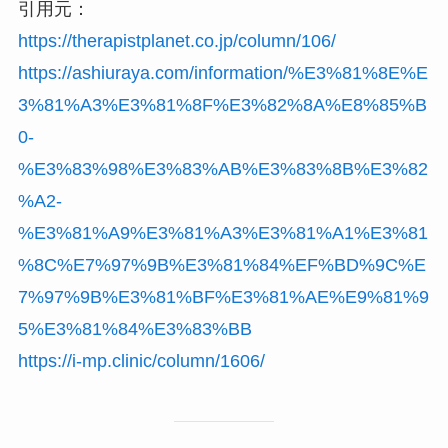
引用元：
https://therapistplanet.co.jp/column/106/
https://ashiuraya.com/information/%E3%81%8E%E
3%81%A3%E3%81%8F%E3%82%8A%E8%85%B
0-
%E3%83%98%E3%83%AB%E3%83%8B%E3%82
%A2-
%E3%81%A9%E3%81%A3%E3%81%A1%E3%81
%8C%E7%97%9B%E3%81%84%EF%BD%9C%E
7%97%9B%E3%81%BF%E3%81%AE%E9%81%9
5%E3%81%84%E3%83%BB
https://i-mp.clinic/column/1606/