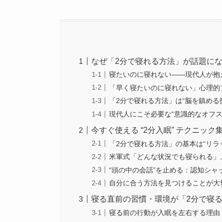
なぜ「2分で寝れる方法」が話題に
寝たいのに寝れない——現代人が抱え
「早く寝たいのに寝れない」心理的
「2分で寝れる方法」は“脳を鎮める
現代人にこそ必要な“意識的なオフス
今すぐ使える “2分入眠” テクニック
「2分で寝れる方法」の基本は“リラ
米軍式「どんな状況でも寝られる」
“頭の中の会話”を止める：認知シャ
自分に合う方法を見つけることが大
寝る直前の習慣・環境が「2分で寝
寝る前の行動が入眠を左右する理由