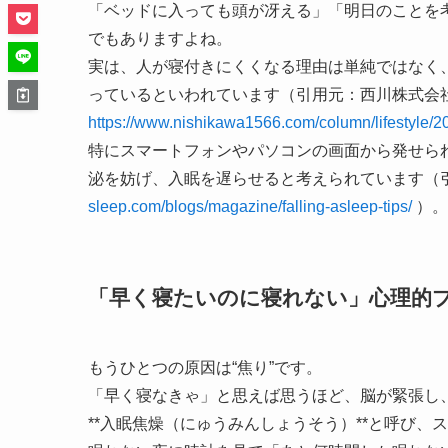
「ベッドに入っても頭が冴える」「明日のことを
でもありますよね。
実は、人が寝付きにくくなる理由は単純ではなく
っているといわれています（引用元：西川株式会社
https://www.nishikawa1566.com/column/lifestyle/
特にスマートフォンやパソコンの画面から発せら
泌を妨げ、入眠を遅らせると考えられています（
sleep.com/blogs/magazine/falling-asleep-tips/
）。
「早く寝たいのに寝れない」心理的
もうひとつの原因は“焦り”です。
「早く寝なきゃ」と思えば思うほど、脳が緊張し、
**入眠焦燥（にゅうみんしょうそう）**と呼び