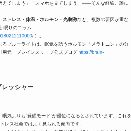
考えてしまう」「スマホを見てしまう」――そんな経験、誰に
、
ストレス・体温・ホルモン・光刺激
など、複数の要因が重な
 眠りのコラム
20180212110000/
）。
れるブルーライトは、眠気を誘うホルモン「メラトニン」の分
引用元：ブレインスリープ公式ブログ
https://brain-
プレッシャー
眠気よりも“覚醒モード”が優位になるとされています。これ
、ストレス社会ではよく見られる傾向です。