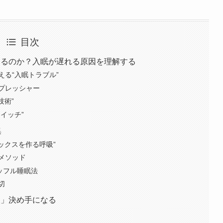
目次
なるのか？入眠が遅れる原因を理解する
る“入眠トラブル”
プレッシャー
技術”
イッチ”
集
ックスを作る呼吸”
メソッド
ッフル睡眠法
切
る」決め手になる